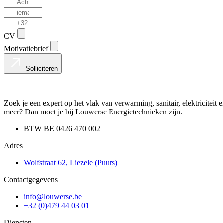
CV
Motivatiebrief
Solliciteren
Zoek je een expert op het vlak van verwarming, sanitair, elektriciteit e
meer? Dan moet je bij Louwerse Energietechnieken zijn.
BTW BE 0426 470 002
Adres
Wolfstraat 62, Liezele (Puurs)
Contactgegevens
info@louwerse.be
+32 (0)479 44 03 01
Diensten